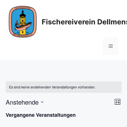
Zum
Inhalt
springen
Fischereiverein Dellmen
Menü
Es sind keine anstehenden Veranstaltungen vorhanden.
A
V
Anstehende
L
e
n
D
i
Vergangene Veranstaltungen
s
r
a
s
t
t
a