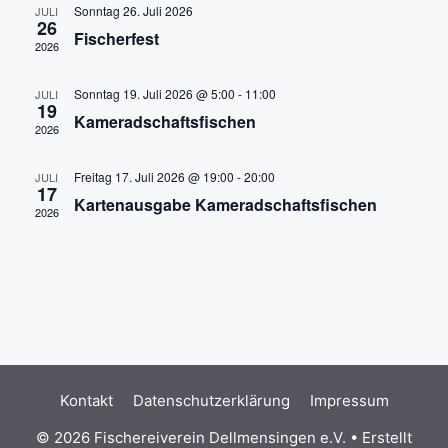
e
i
Sonntag 26. Juli 2026
JULI
u
n
26
c
Fischerfest
m
s
2026
w
h
t
ä
Sonntag 19. Juli 2026 @ 5:00
-
11:00
JULI
t
a
19
h
Kameradschaftsfischen
e
l
2026
l
t
n
e
Freitag 17. Juli 2026 @ 19:00
-
20:00
JULI
u
n
17
-
Kartenausgabe Kameradschaftsfischen
n
.
2026
N
g
a
A
v
n
i
s
g
i
c
a
Kontakt
Datenschutzerklärung
Impressum
h
t
t
© 2026 Fischereiverein Dellmensingen e.V.
• Erstellt